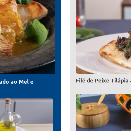
Filé de Peixe Tilápia
Peixe Cozido com Leite de 
do ao Mel e