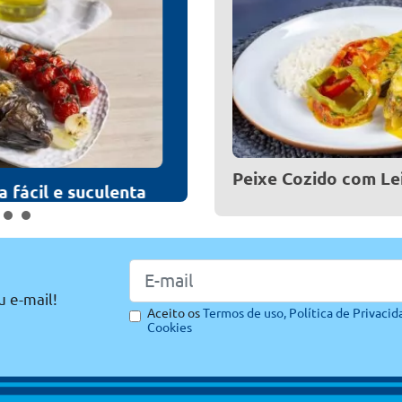
Sashimi de tilápia: receita f
Peixe Cozido com Le
fácil e suculenta
u e-mail!
Aceito os
Termos de uso,
Política de Privacid
Cookies