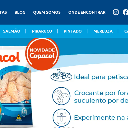
TAS
BLOG
QUEM SOMOS
ONDE ENCONTRAR
SALMÃO
PIRARUCU
PINTADO
MERLUZA
C