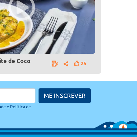
resca e refinada
Posta de Tilápia com 
ite de Coco
25
ME INSCREVER
ade e
Política de