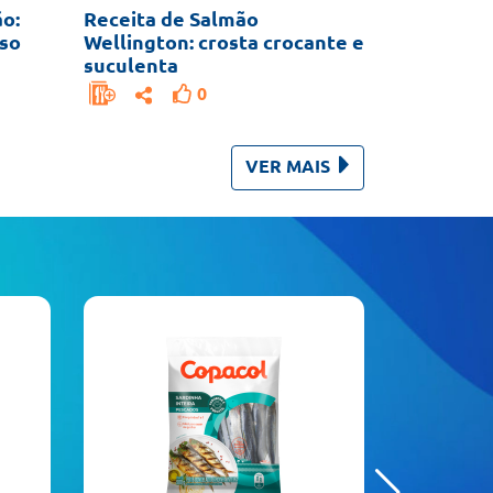
o:
Receita de Salmão
oso
Wellington: crosta crocante e
suculenta
0
VER MAIS