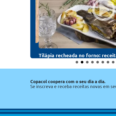
ita saborosa e
Tilápia recheada no forno: receita 
Copacol coopera com o seu dia a dia.
Se inscreva e receba receitas novas em se