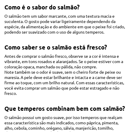
Como é o sabor do salmão?
O salmão tem um sabor marcante, com uma textura macia e
suculenta. O gosto pode variar ligeiramente dependendo da
espécie, da alimentação e do ambiente em que o peixe foi criado,
podendo ser suavizado com o uso de alguns temperos.
Como saber se o salmão está fresco?
Antes de comprar o salmão fresco, observe se a cor é intensa e
vibrante, em tons rosados e alaranjados. Se o peixe estiver com a
coloração opaca, manchada ou pálida, não compre.
Note também se o odor é suave, sem o cheiro forte de peixe ou
maresia. A pele deve estar brilhante e intacta e a carne deve ser
firme ao toque, com um brilho natural. Com essas características,
você evita comprar um salmão que pode estar estragado e não
fresco.
Que temperos combinam bem com salmão?
O salmão possui um gosto suave, por isso temperos que realçam
essa característica são mais indicados, como páprica, pimenta,
alho, cebola, cominho, orégano, sálvia, manjericão, tomilho,