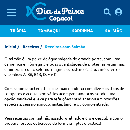
TILÁPIA
TAMBAQUI
SARDINHA
SALMÃO
Inicial
Receitas
Receitas com Salmão
O salmão é um peixe de água salgada de grande porte, com uma
carne rica em ômega-3 e boas quantidades de proteínas, vitaminas
e minerais, como selênio, magnésio, fósforo, cálcio, zinco, ferro e
vitaminas A, B6, B13, D, E e K.
Com sabor característico, o salmão combina com diversos tipos de
temperos e aceita bem vários acompanhamentos, sendo uma
opção saudável e leve para refeições cotidianas ou em ocasiões
especiais, seja no almoço, jantar, lanche ou como entrada.
Veja receitas com salmão assado, grelhado e cru e descubra como
preparar pratos deliciosos de forma simples e prática!