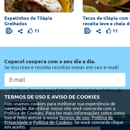
Espetinhos de Tilápia
Tacos de tilápia com
Grelhados
receita leve e cheia 
11
11
Copacol coopera com o seu dia a dia.
Se inscreva e receba receitas novas em seu e-mail!
Aceito os
Termos de uso,
Política de Privacidade e
Política de
Cookies
TERMOS DE USO E AVISO DE COOKIES
Nós usamos cookies para melhorar sua experiência de
navegação. Ao utilizar nosso site você concorda com a
ME INSCREVER
Política de Cookies. Para ter mais informações sobre como
isso é feito acesse a nossa
Termos de uso,
Política de
Privacidade e
Política de Cookies
. Se você concorda clique
em aceito.