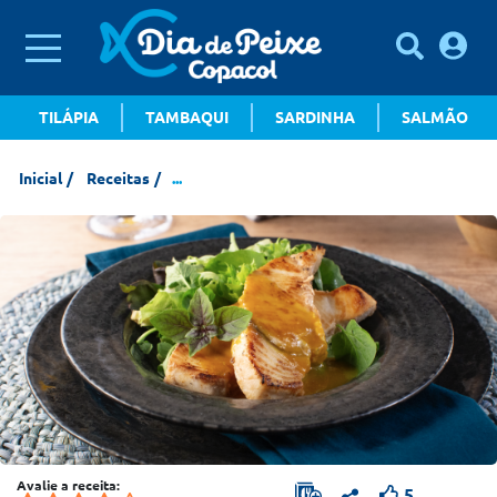
TILÁPIA
TAMBAQUI
SARDINHA
SALMÃO
Inicial
Receitas
...
Avalie a receita:
5