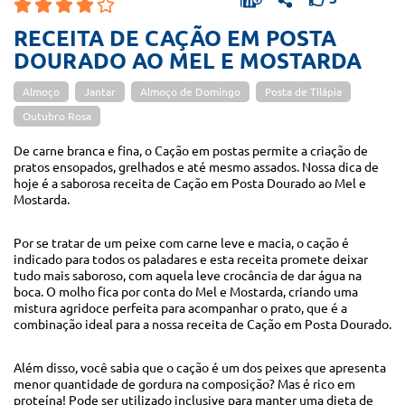
RECEITA DE CAÇÃO EM POSTA
DOURADO AO MEL E MOSTARDA
Almoço
Jantar
Almoço de Domingo
Posta de Tilápia
Outubro Rosa
De carne branca e fina, o Cação em postas permite a criação de
pratos ensopados, grelhados e até mesmo assados. Nossa dica de
hoje é a saborosa receita de Cação em Posta Dourado ao Mel e
Mostarda.
Por se tratar de um peixe com carne leve e macia, o cação é
indicado para todos os paladares e esta receita promete deixar
tudo mais saboroso, com aquela leve crocância de dar água na
boca. O molho fica por conta do Mel e Mostarda, criando uma
mistura agridoce perfeita para acompanhar o prato, que é a
combinação ideal para a nossa receita de Cação em Posta Dourado.
Além disso, você sabia que o cação é um dos peixes que apresenta
menor quantidade de gordura na composição? Mas é rico em
proteína! Pode ser utilizado inclusive para manter uma dieta de