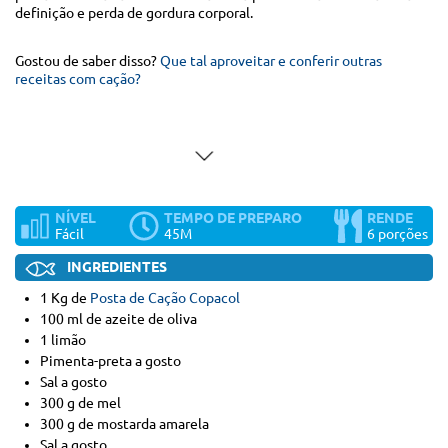
definição e perda de gordura corporal.
Gostou de saber disso?
Que tal aproveitar e conferir outras
receitas com cação?
NÍVEL
TEMPO DE PREPARO
RENDE
Fácil
45M
6 porções
INGREDIENTES
1 Kg de
Posta de Cação Copacol
100 ml de azeite de oliva
1 limão
Pimenta-preta a gosto
Sal a gosto
300 g de mel
300 g de mostarda amarela
Sal a gosto