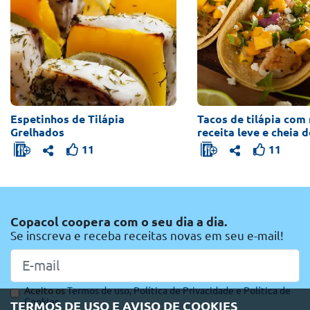
Espetinhos de Tilápia
Tacos de tilápia com
Grelhados
receita leve e cheia 
11
11
Copacol coopera com o seu dia a dia.
Se inscreva e receba receitas novas em seu e-mail!
Aceito os
Termos de uso,
Política de Privacidade e
Política de
Cookies
TERMOS DE USO E AVISO DE COOKIES