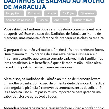
DADINHOS DE SALMÃO AO MOLHO
DE MARACUJÁ
Happy Hour
Entradas
Lanche
Air Fryer
Quaresma
Semana do pescado
Páscoa
Ano Novo
Outubro Rosa
Você sabia que também pode servir o salmão como uma entrada
ou aperitivo? Este é o caso dos Dadinhos de Salmão ao Molho de
Maracujá, uma maneira diferente de preparar essa clássica receita.
O preparo do salmão vai muito além dos filés preparados no forno.
Uma maneira muito prática de assar este peixe é utilizar a Air
Fryer, um utensílio que tem se tornado cada vez mais familiar nos
lares brasileiros. Um benefício é que a fritadeira não utiliza óleo,
garantindo pratos mais saudáveis na sua casa.
Além disso, os Dadinhos de Salmão ao Molho de Maracujá levam
um molho picante, com o uso de pimenta dedo de moça. Uma dica
para regular a picância é remover as sementes antes de adicioná-
las à receita. Isso é um passo muito importante para garantir um
sabor delicioso e agradável a todos.
Aprenda a preparar esta receita assistindo ao vídeo e conferindo o