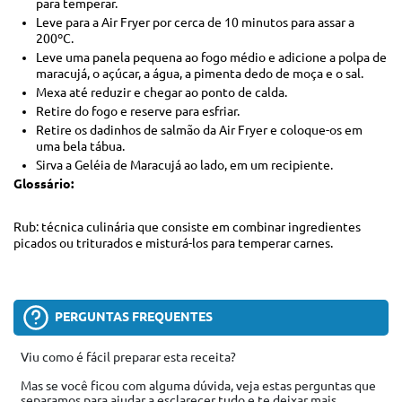
para temperar.
Leve para a Air Fryer por cerca de 10 minutos para assar a
200ºC.
Leve uma panela pequena ao fogo médio e adicione a polpa de
maracujá, o açúcar, a água, a pimenta dedo de moça e o sal.
Mexa até reduzir e chegar ao ponto de calda.
Retire do fogo e reserve para esfriar.
Retire os dadinhos de salmão da Air Fryer e coloque-os em
uma bela tábua.
Sirva a Geléia de Maracujá ao lado, em um recipiente.
Glossário:
Rub: técnica culinária que consiste em combinar ingredientes
picados ou triturados e misturá-los para temperar carnes.
PERGUNTAS FREQUENTES
Viu como é fácil preparar esta receita?
Mas se você ficou com alguma dúvida, veja estas perguntas que
separamos para ajudar a esclarecer tudo e te deixar mais