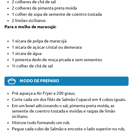
2 colheres de chá de sal
2 colheres de pimenta preta moída
1 colher de sopa de semente de coentro tostada
2 limões sicilianos
Para o molho de maracujá:
1 xícara de polpa de maracujá
1 xícara de açúcar cristal ou demerara
1 xícara de água
1 pimenta dedo de moça picada e sem sementes
½ colher de chá de sal
MODO DE PREPARO
Pré aqueça a Air Fryer a 200 graus.
Corte cada um dos filés de Salmão Copacol em 4 cubos iguais.
Em um bowl adicionando o sal, pimenta preta moída, as
semente de coentro tostada e moídas e raspas de limão
siciliano.
Misture tudo formando um rub.
Pegue cada cubo de Salmão e encoste o lado superior no rub,