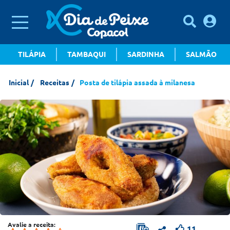
TILÁPIA
TAMBAQUI
SARDINHA
SALMÃO
Inicial
Receitas
Posta de tilápia assada à milanesa
Avalie a receita:
11