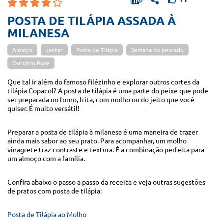
POSTA DE TILÁPIA ASSADA À
MILANESA
Almoço
Jantar
Posta de Tilápia
Semana do pescado
Outubro Rosa
Que tal ir além do famoso filézinho e explorar outros cortes da
tilápia Copacol? A posta de tilápia é uma parte do peixe que pode
ser preparada no forno, frita, com molho ou do jeito que você
quiser. É muito versátil!
Preparar a posta de tilápia à milanesa é uma maneira de trazer
ainda mais sabor ao seu prato. Para acompanhar, um molho
vinagrete traz contraste e textura. É a combinação perfeita para
um almoço com a família.
Confira abaixo o passo a passo da receita e veja outras sugestões
de pratos com posta de tilápia:
Posta de Tilápia ao Molho