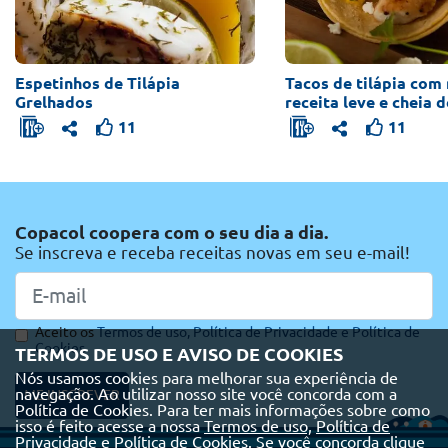
Espetinhos de Tilápia
Tacos de tilápia com
Grelhados
receita leve e cheia 
11
11
Copacol coopera com o seu dia a dia.
Se inscreva e receba receitas novas em seu e-mail!
Aceito os
Termos de uso,
Política de Privacidade e
Política de
Cookies
TERMOS DE USO E AVISO DE COOKIES
Nós usamos cookies para melhorar sua experiência de
navegação. Ao utilizar nosso site você concorda com a
ME INSCREVER
Política de Cookies. Para ter mais informações sobre como
isso é feito acesse a nossa
Termos de uso,
Política de
Privacidade e
Política de Cookies
. Se você concorda clique