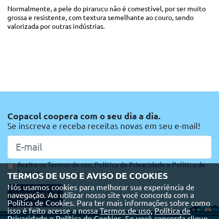
Normalmente, a pele do pirarucu não é comestível, por ser muito
grossa e resistente, com textura semelhante ao couro, sendo
valorizada por outras indústrias.
Copacol coopera com o seu dia a dia.
Se inscreva e receba receitas novas em seu e-mail!
Aceito os
Termos de uso,
Política de Privacidade e
Política de
Cookies
TERMOS DE USO E AVISO DE COOKIES
Nós usamos cookies para melhorar sua experiência de
navegação. Ao utilizar nosso site você concorda com a
ME INSCREVER
Política de Cookies. Para ter mais informações sobre como
isso é feito acesse a nossa
Termos de uso,
Política de
Privacidade e
Política de Cookies
. Se você concorda clique