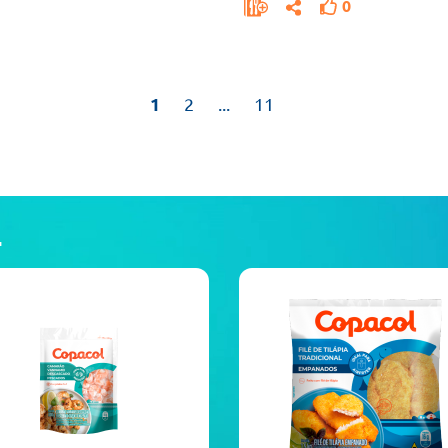
0
1
2
...
11
L