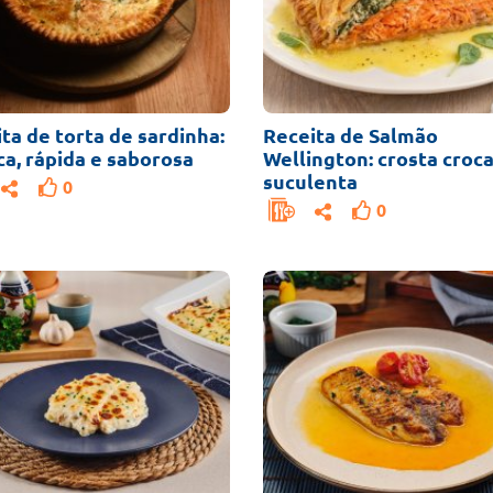
ta de torta de sardinha:
Receita de Salmão
ca, rápida e saborosa
Wellington: crosta croc
suculenta
0
0