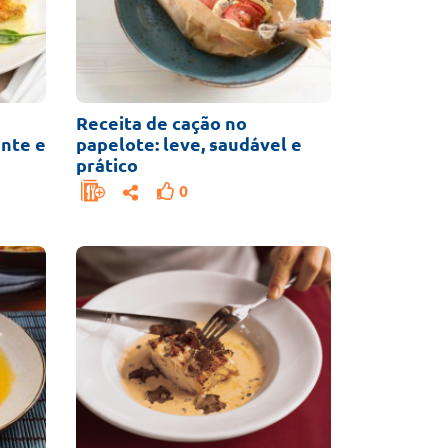
Receita de cação no
ante e
papelote: leve, saudável e
prático
0