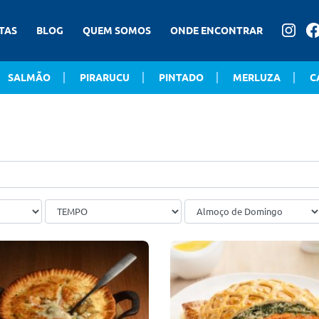
TAS
BLOG
QUEM SOMOS
ONDE ENCONTRAR
SALMÃO
PIRARUCU
PINTADO
MERLUZA
C