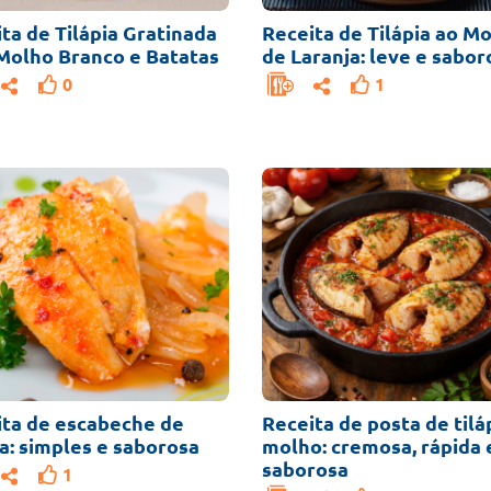
ta de Tilápia Gratinada
Receita de Tilápia ao M
Molho Branco e Batatas
de Laranja: leve e sabor
0
1
ita de escabeche de
Receita de posta de tilá
ia: simples e saborosa
molho: cremosa, rápida 
saborosa
1