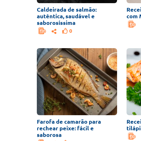
Caldeirada de salmão:
Recei
autêntica, saudável e
com 
saborosíssima
0
Farofa de camarão para
Rece
rechear peixe: fácil e
tiláp
saborosa