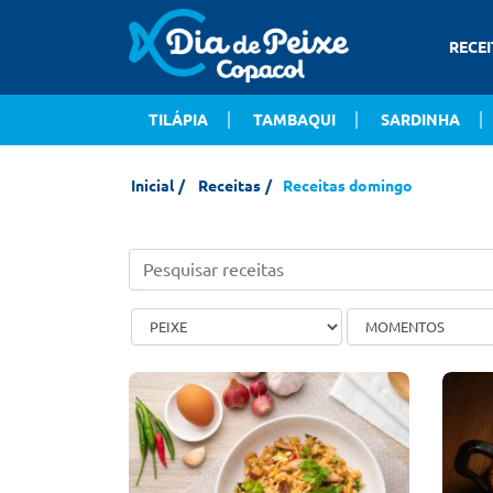
RECEI
TILÁPIA
TAMBAQUI
SARDINHA
Inicial
Receitas
Receitas domingo
Receitas
domingo