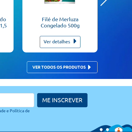
ado
Filé de Merluza
Cam
1,5
Congelado 500g
Inteiro
Ver detalhes
V
VER TODOS OS PRODUTOS
ME INSCREVER
ade e
Política de