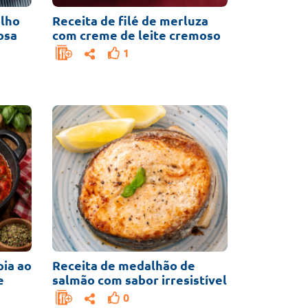
olho
Receita de filé de merluza
osa
com creme de leite cremoso
1
pia ao
Receita de medalhão de
e
salmão com sabor irresistível
0