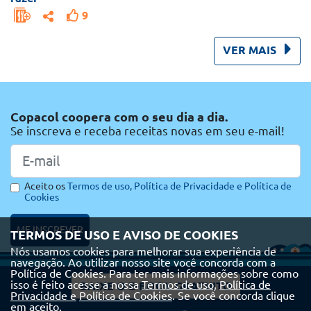
9
VER MAIS
Copacol coopera com o seu dia a dia.
Se inscreva e receba receitas novas em seu e-mail!
Aceito os
Termos de uso,
Política de Privacidade e
Política de
Cookies
ME INSCREVER
TERMOS DE USO E AVISO DE COOKIES
Nós usamos cookies para melhorar sua experiência de
navegação. Ao utilizar nosso site você concorda com a
Política de Cookies. Para ter mais informações sobre como
isso é feito acesse a nossa
Termos de uso,
Política de
BAIXE O E-BOOK GRATUITO
Privacidade e
Política de Cookies
. Se você concorda clique
em aceito.