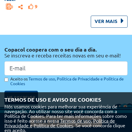
9
VER MAIS
Copacol coopera com o seu dia a dia.
Se inscreva e receba receitas novas em seu e-mail!
Aceito os
Termos de uso,
Política de Privacidade e
Política de
Cookies
ME INSCREVER
TERMOS DE USO E AVISO DE COOKIES
Nós usamos cookies para melhorar sua experiência de
navegação. Ao utilizar nosso site você concorda com a
Política de Cookies. Para ter mais informações sobre como
isso é feito acesse a nossa
Termos de uso,
Política de
BAIXE O E-BOOK GRATUITO
Privacidade e
Política de Cookies
. Se você concorda clique
em aceito.