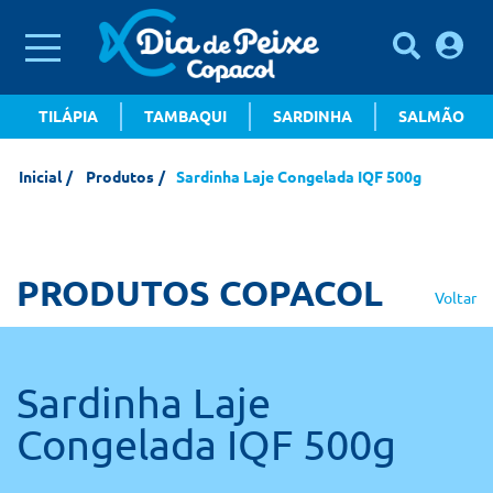
TILÁPIA
TAMBAQUI
SARDINHA
SALMÃO
Inicial
Produtos
Sardinha Laje Congelada IQF 500g
PRODUTOS COPACOL
Voltar
Sardinha Laje
Congelada IQF 500g