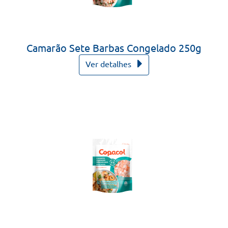
Camarão Sete Barbas Congelado 250g
Ver detalhes