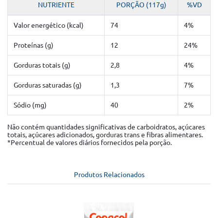
NUTRIENTE
PORÇÃO (117g)
%VD
Valor energético (kcal)
74
4%
Proteínas (g)
12
24%
Gorduras totais (g)
2,8
4%
Gorduras saturadas (g)
1,3
7%
Sódio (mg)
40
2%
Não contém quantidades significativas de carboidratos, açúcares
totais, açúcares adicionados, gorduras trans e fibras alimentares.
*Percentual de valores diários fornecidos pela porção.
Produtos Relacionados