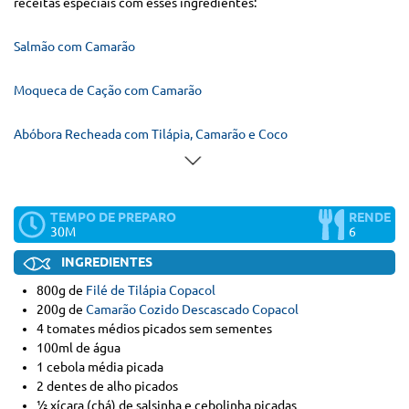
receitas especiais com esses ingredientes:
Salmão com Camarão
Moqueca de Cação com Camarão
Abóbora Recheada com Tilápia, Camarão e Coco
TEMPO DE PREPARO
RENDE
30M
6
INGREDIENTES
800g de
Filé de Tilápia Copacol
200g de
Camarão Cozido Descascado Copacol
4 tomates médios picados sem sementes
100ml de água
1 cebola média picada
2 dentes de alho picados
½ xícara (chá) de salsinha e cebolinha picadas