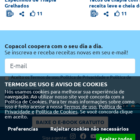
Grelhados
receita leve e cheia 
11
11
Copacol coopera com o seu dia a dia.
Se inscreva e receba receitas novas em seu e-mail!
Aceito os
Termos de uso,
Política de Privacidade e
Política de
Cookies
TERMOS DE USO E AVISO DE COOKIES
Nós usamos cookies para melhorar sua experiência de
navegação. Ao utilizar nosso site você concorda com a
ME INSCREVER
Política de Cookies. Para ter mais informações sobre como
isso é feito acesse a nossa
Termos de uso,
Política de
Privacidade e
Política de Cookies
. Se você concorda clique
em aceito.
BAIXE O E-BOOK GRATUITO
Preferencias
Rejeitar cookies não necessários
Siga a gente:
Aceitar todos