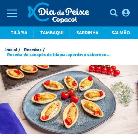
TILÁPIA
TAMBAQUI
SARDINHA
SALMÃO
Inicial
Receitas
Receita de canapés de tilápia: aperitivo saboroso...