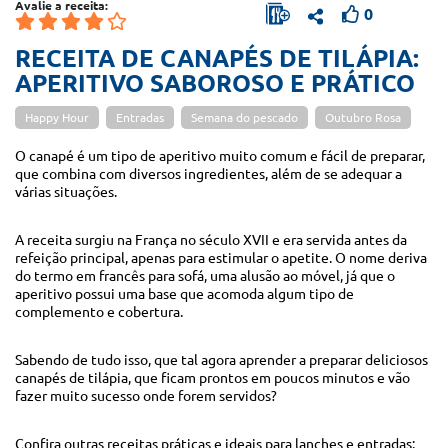
Avalie a receita:
0
RECEITA DE CANAPÉS DE TILÁPIA:
APERITIVO SABOROSO E PRÁTICO
Happy Hour
Entradas
Semana do pescado
Outubro Rosa
O canapé é um tipo de aperitivo muito comum e fácil de preparar,
que combina com diversos ingredientes, além de se adequar a
várias situações.
A receita surgiu na França no século XVII e era servida antes da
refeição principal, apenas para estimular o apetite. O nome deriva
do termo em francês para sofá, uma alusão ao móvel, já que o
aperitivo possui uma base que acomoda algum tipo de
complemento e cobertura.
Sabendo de tudo isso, que tal agora aprender a preparar deliciosos
canapés de tilápia, que ficam prontos em poucos minutos e vão
fazer muito sucesso onde forem servidos?
Confira outras receitas práticas e ideais para lanches e entradas: