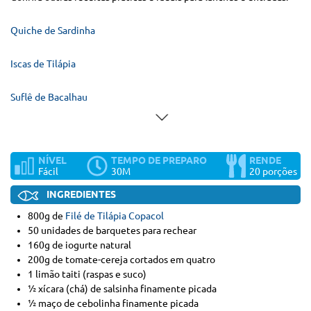
Quiche de Sardinha
Iscas de Tilápia
Suflê de Bacalhau
NÍVEL
TEMPO DE PREPARO
RENDE
Fácil
30M
20 porções
INGREDIENTES
800g de
Filé de Tilápia Copacol
50 unidades de barquetes para rechear
160g de iogurte natural
200g de tomate-cereja cortados em quatro
1 limão taiti (raspas e suco)
½ xícara (chá) de salsinha finamente picada
½ maço de cebolinha finamente picada