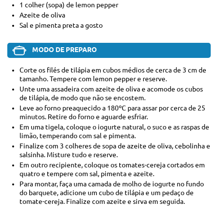
1 colher (sopa) de lemon pepper
Azeite de oliva
Sal e pimenta preta a gosto
MODO DE PREPARO
Corte os filés de tilápia em cubos médios de cerca de 3 cm de
tamanho. Tempere com lemon pepper e reserve.
Unte uma assadeira com azeite de oliva e acomode os cubos
de tilápia, de modo que não se encostem.
Leve ao forno preaquecido a 180ºC para assar por cerca de 25
minutos. Retire do forno e aguarde esfriar.
Em uma tigela, coloque o iogurte natural, o suco e as raspas de
limão, temperando com sal e pimenta.
Finalize com 3 colheres de sopa de azeite de oliva, cebolinha e
salsinha. Misture tudo e reserve.
Em outro recipiente, coloque os tomates-cereja cortados em
quatro e tempere com sal, pimenta e azeite.
Para montar, faça uma camada de molho de iogurte no fundo
do barquete, adicione um cubo de tilápia e um pedaço de
tomate-cereja. Finalize com azeite e sirva em seguida.