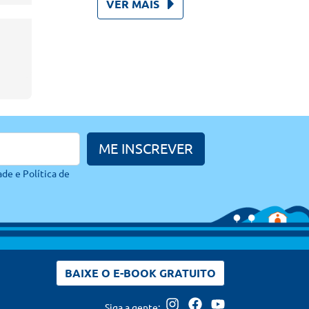
VER MAIS
ME INSCREVER
ade e
Política de
BAIXE O E-BOOK GRATUITO
Siga a gente: