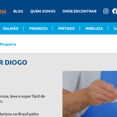
TAS
BLOG
QUEM SOMOS
ONDE ENCONTRAR
SALMÃO
PIRARUCU
PINTADO
MERLUZA
C
o Nogueira
OR DIOGO
osa, leve e super fácil de
s.
arizou no Brasil pelos