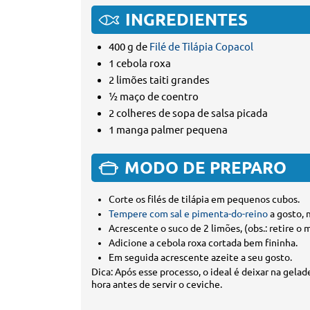
INGREDIENTES
400 g de
Filé de Tilápia Copacol
1 cebola roxa
2 limões taiti grandes
½ maço de coentro
2 colheres de sopa de salsa picada
1 manga palmer pequena
MODO DE PREPARO
Corte os filés de tilápia em pequenos cubos.
Tempere com sal e pimenta-do-reino
a gosto, 
Acrescente o suco de 2 limões, (obs.: retire o 
Adicione a cebola roxa cortada bem fininha.
Em seguida acrescente azeite a seu gosto.
Dica: Após esse processo, o ideal é deixar na gela
hora antes de servir o ceviche.