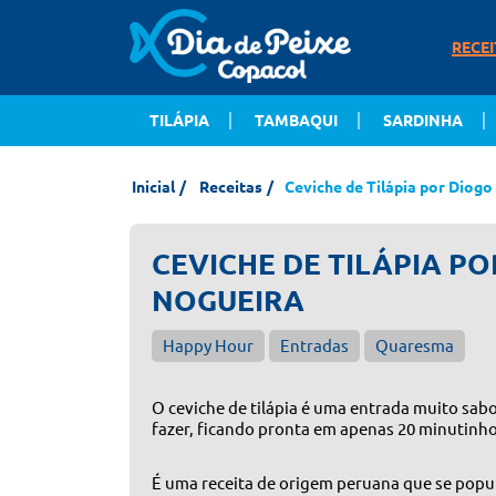
RECEI
TILÁPIA
TAMBAQUI
SARDINHA
Inicial
Receitas
Ceviche de Tilápia por Diog
CEVICHE DE TILÁPIA P
NOGUEIRA
Happy Hour
Entradas
Quaresma
O ceviche de tilápia é uma entrada muito sabor
fazer, ficando pronta em apenas 20 minutinho
É uma receita de origem peruana que se popul