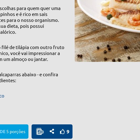
 escolhas para quem quer uma
spinhos e é rico em sais
tes para o nosso organismo.
sua dieta, pois possui
calórico.
filé de tilápia com outro fruto
ico, você vai impressionar a
m um almoço ou jantar.
alcaparras abaixo - e confira
dientes:
co
9
DE
5 porções