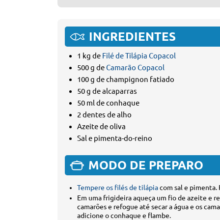
INGREDIENTES
1 kg de
Filé de Tilápia Copacol
500 g de
Camarão Copacol
100 g de champignon fatiado
50 g de alcaparras
50 ml de conhaque
2 dentes de alho
Azeite de oliva
Sal e pimenta-do-reino
MODO DE PREPARO
Tempere os filés de tilápia
com sal e pimenta. 
Em uma frigideira aqueça um fio de azeite e re
camarões e refogue até secar a água e os cam
adicione o conhaque e flambe.