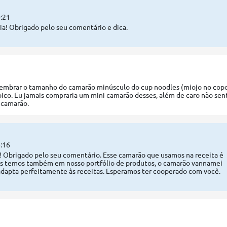
:21
a! Obrigado pelo seu comentário e dica.
lembrar o tamanho do camarão minúsculo do cup noodles (miojo no cop
pico. Eu jamais compraria um mini camarão desses, além de caro não sen
 camarão.
:16
! Obrigado pelo seu comentário. Esse camarão que usamos na receita é
s temos também em nosso portfólio de produtos, o camarão vannamei
adapta perfeitamente às receitas. Esperamos ter cooperado com você.