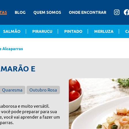
TAS
BLOG
QUEM SOMOS
ONDE ENCONTRAR
SALMÃO
PIRARUCU
PINTADO
MERLUZA
C
e Alcaparras
CAMARÃO E
Quaresma
Outubro Rosa
saborosa e muito versátil.
 você pode preparar para sua
e, você vai aprender a fazer um
aparras.