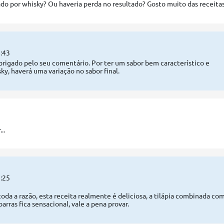
do por whisky? Ou haveria perda no resultado? Gosto muito das receitas
:43
brigado pelo seu comentário. Por ter um sabor bem característico e
ky, haverá uma variação no sabor final.
..
:25
da a razão, esta receita realmente é deliciosa, a tilápia combinada co
arras fica sensacional, vale a pena provar.