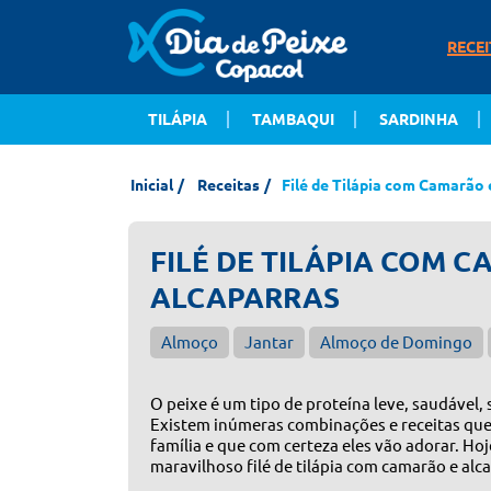
RECEI
TILÁPIA
TAMBAQUI
SARDINHA
Inicial
Receitas
Filé de Tilápia com Camarão 
FILÉ DE TILÁPIA COM 
ALCAPARRAS
Almoço
Jantar
Almoço de Domingo
O peixe é um tipo de proteína leve, saudável, 
Existem inúmeras combinações e receitas que
família e que com certeza eles vão adorar. Hoj
maravilhoso filé de tilápia com camarão e alc