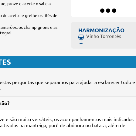
e, prove e acerte o sal e a
 de azeite e grelhe os filés de
 camarões, os champignons e as
HARMONIZAÇÃO
tegral.
Vinho Torrontés
TES
estas perguntas que separamos para ajudar a esclarecer tudo e
.
arão?
ve e são muito versáteis, os acompanhamentos mais indicados
alteados na manteiga, purê de abóbora ou batata, além de