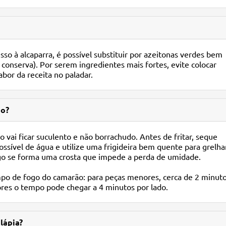
so à alcaparra, é possível substituir por azeitonas verdes bem
 conserva). Por serem ingredientes mais fortes, evite colocar
bor da receita no paladar.
do?
vai ficar suculento e não borrachudo. Antes de fritar, seque
sível de água e utilize uma frigideira bem quente para grelha
ogo se forma uma crosta que impede a perda de umidade.
mpo de fogo do camarão: para peças menores, cerca de 2 minut
iores o tempo pode chegar a 4 minutos por lado.
lápia?