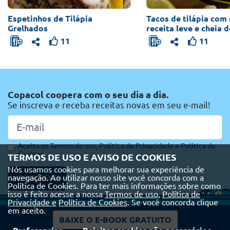
Espetinhos de Tilápia
Tacos de tilápia com
Grelhados
receita leve e cheia 
11
11
Copacol coopera com o seu dia a dia.
Se inscreva e receba receitas novas em seu e-mail!
Aceito os
Termos de uso,
Política de Privacidade e
Política de
Cookies
TERMOS DE USO E AVISO DE COOKIES
Nós usamos cookies para melhorar sua experiência de
navegação. Ao utilizar nosso site você concorda com a
ME INSCREVER
Política de Cookies. Para ter mais informações sobre como
isso é feito acesse a nossa
Termos de uso,
Política de
Privacidade e
Política de Cookies
. Se você concorda clique
em aceito.
BAIXE O E-BOOK GRATUITO