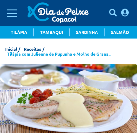
TILÁPIA
TAMBAQUI
SARDINHA
SALMÃO
Inicial
Receitas
Tilápia com Julienne de Pupunha e Molho de Grana...