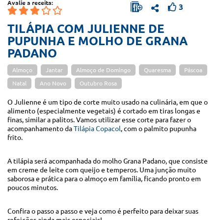
Avalie a receita:
3
TILÁPIA COM JULIENNE DE
PUPUNHA E MOLHO DE GRANA
PADANO
Almoço
Jantar
Almoço de Domingo
Quaresma
Páscoa
Natal
Ano Novo
Outubro Rosa
O Julienne é um tipo de corte muito usado na culinária, em que o
alimento (especialmente vegetais) é cortado em tiras longas e
finas, similar a palitos. Vamos utilizar esse corte para fazer o
acompanhamento da
Tilápia Copacol
, com o palmito pupunha
frito.
A tilápia será acompanhada do molho Grana Padano, que consiste
em creme de leite com queijo e temperos. Uma junção muito
saborosa e prática para o almoço em família, ficando pronto em
poucos minutos.
Confira o passo a passo e veja como é perfeito para deixar suas
refeições ainda mais especiais!