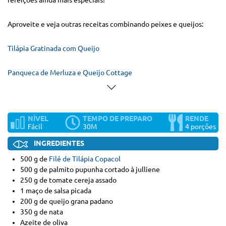
Aproveite e veja outras receitas combinando peixes e queijos:
Tilápia Gratinada com Queijo
Panqueca de Merluza e Queijo Cottage
NÍVEL
TEMPO DE PREPARO
RENDE
Fácil
30M
4 porções
INGREDIENTES
500 g de
Filé de Tilápia Copacol
500 g de palmito pupunha cortado à julliene
250 g de tomate cereja assado
1 maço de salsa picada
200 g de queijo grana padano
350 g de nata
Azeite de oliva