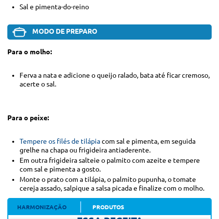
Sal e pimenta-do-reino
MODO DE PREPARO
Para o molho:
Ferva a nata e adicione o queijo ralado, bata até ficar cremoso,
acerte o sal.
Para o peixe:
Tempere os filés de tilápia
com sal e pimenta, em seguida
grelhe na chapa ou frigideira antiaderente.
Em outra frigideira salteie o palmito com azeite e tempere
com sal e pimenta a gosto.
Monte o prato com a tilápia, o palmito pupunha, o tomate
cereja assado, salpique a salsa picada e finalize com o molho.
HARMONIZAÇÃO
PRODUTOS