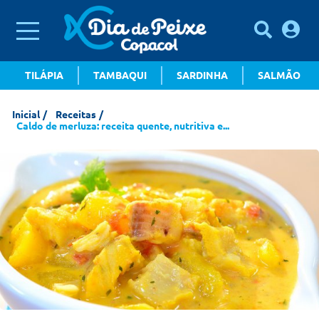
TILÁPIA
TAMBAQUI
SARDINHA
SALMÃO
Inicial
Receitas
Caldo de merluza: receita quente, nutritiva e...