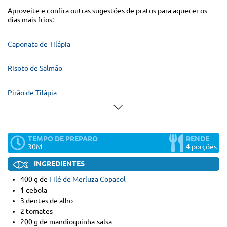
Aproveite e confira outras sugestões de pratos para aquecer os
dias mais frios:
Caponata de Tilápia
Risoto de Salmão
Pirão de Tilápia
TEMPO DE PREPARO
RENDE
30M
4 porções
INGREDIENTES
400 g de
Filé de Merluza Copacol
1 cebola
3 dentes de alho
2 tomates
200 g de mandioquinha-salsa