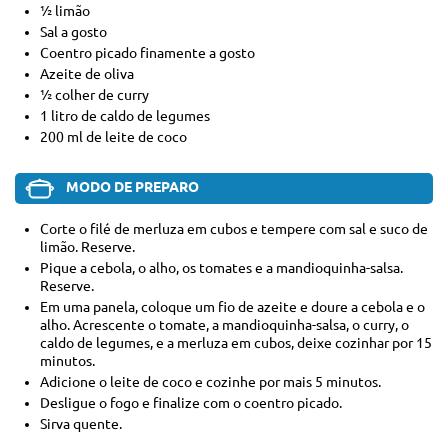
½ limão
Sal a gosto
Coentro picado finamente a gosto
Azeite de oliva
½ colher de curry
1 litro de caldo de legumes
200 ml de leite de coco
MODO DE PREPARO
Corte o filé de merluza em cubos e tempere com sal e suco de
limão. Reserve.
Pique a cebola, o alho, os tomates e a mandioquinha-salsa.
Reserve.
Em uma panela, coloque um fio de azeite e doure a cebola e o
alho. Acrescente o tomate, a mandioquinha-salsa, o curry, o
caldo de legumes, e a merluza em cubos, deixe cozinhar por 15
minutos.
Adicione o leite de coco e cozinhe por mais 5 minutos.
Desligue o fogo e finalize com o coentro picado.
Sirva quente.