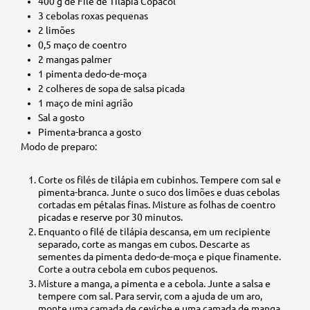
400 g de Filé de Tilápia Copacol
3 cebolas roxas pequenas
2 limões
0,5 maço de coentro
2 mangas palmer
1 pimenta dedo-de-moça
2 colheres de sopa de salsa picada
1 maço de mini agrião
Sal a gosto
Pimenta-branca a gosto
Modo de preparo:
Corte os filés de tilápia em cubinhos. Tempere com sal e
pimenta-branca. Junte o suco dos limões e duas cebolas
cortadas em pétalas finas. Misture as folhas de coentro
picadas e reserve por 30 minutos.
Enquanto o filé de tilápia descansa, em um recipiente
separado, corte as mangas em cubos. Descarte as
sementes da pimenta dedo-de-moça e pique finamente.
Corte a outra cebola em cubos pequenos.
Misture a manga, a pimenta e a cebola. Junte a salsa e
tempere com sal. Para servir, com a ajuda de um aro,
monte uma camada de ceviche e uma camada de manga.