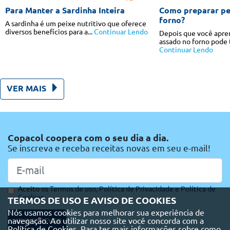
Para Manter a Sardinha Inteira
Como preparar pe
forno?
A sardinha é um peixe nutritivo que oferece
diversos benefícios para a...
Continuar Lendo
Depois que você apren
assado no forno pode t
Continuar Lendo
VER MAIS
Copacol coopera com o seu dia a dia.
Se inscreva e receba receitas novas em seu e-mail!
Aceito os
Termos de uso,
Política de Privacidade e
Política de
Cookies
TERMOS DE USO E AVISO DE COOKIES
Nós usamos cookies para melhorar sua experiência de
navegação. Ao utilizar nosso site você concorda com a
ME INSCREVER
Política de Cookies. Para ter mais informações sobre como