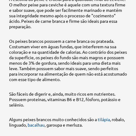
O melhor peixe para ceviche é aquele com uma textura firme
e sabor suave, que pode ser facilmente marinado e mantém
sua integridade mesmo após o processo de "cozimento"
ácido. Peixes de carne branca e firme são ideais para essa
preparação.
Os peixes brancos possuem a carne branca ou prateada.
Costumam viver em águas fundas, que interferem na sua
coloração e na quantidade de calorias. Ao contrário dos peixes
da superfície, os peixes do fundo são mais magros e possuem
menos de 3% de gordura, sendo ideais para uma dieta mais
leve. Também possuem sabor mais suave, sendo perfeitos
para incorporar na alimentação de quem não está acostumado
com esse tipo de alimento.
São fáceis de digerir e, ainda, muito ricos em nutrientes.
Possuem proteínas, vitaminas B6 e B12, fósforo, potássio e
selênio.
Alguns peixes brancos muito conhecidos são a
tilápia
, robalo,
linguado,
bacalhau
, garoupa e merluza.