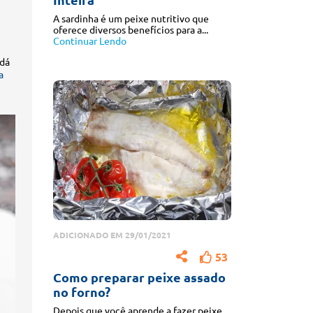
Inteira
A sardinha é um peixe nutritivo que
oferece diversos benefícios para a...
Continuar Lendo
 dá
a
ADICIONADO EM 29/01/2021
53
Como preparar peixe assado
no forno?
Depois que você aprende a fazer peixe