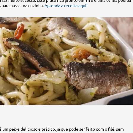
az muito sucesso. Este prato fica pronto em 1h e é uma ótima pedida
 para passar na cozinha.
Aprenda a receita aqui!
é um peixe delicioso e prático, já que pode ser feito com o filé, sem