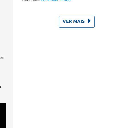
VER MAIS
os
a