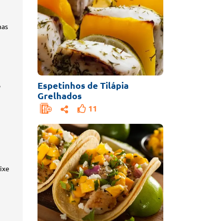
nas
Espetinhos de Tilápia
o
Grelhados
11
ixe