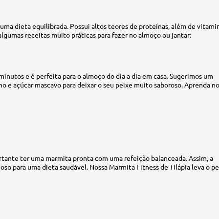
uma dieta equilibrada. Possui altos teores de proteínas, além de vitami
algumas receitas muito práticas para fazer no almoço ou jantar:
 minutos e é perfeita para o almoço do dia a dia em casa. Sugerimos um
lho e açúcar mascavo para deixar o seu peixe muito saboroso. Aprenda n
rtante ter uma marmita pronta com uma refeição balanceada. Assim, a
oso para uma dieta saudável. Nossa Marmita Fitness de Tilápia leva o pe