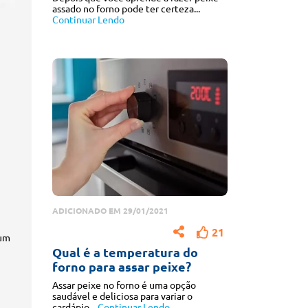
assado no forno pode ter certeza...
Continuar Lendo
ADICIONADO EM 29/01/2021
21
 um
Qual é a temperatura do
forno para assar peixe?
Assar peixe no forno é uma opção
saudável e deliciosa para variar o
cardápio...
Continuar Lendo