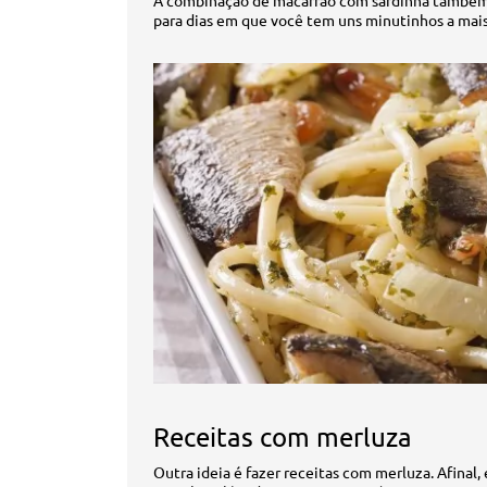
A combinação de macarrão com sardinha também f
para dias em que você tem uns minutinhos a mais
Receitas com merluza
Outra ideia é fazer receitas com merluza. Afinal, 