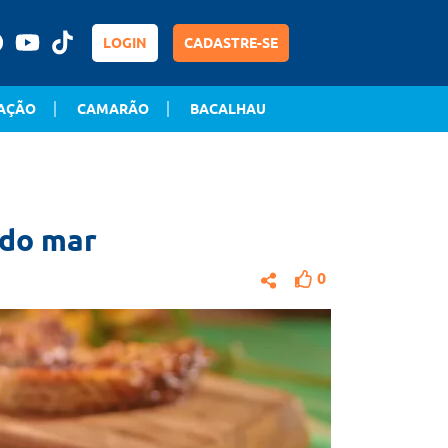
LOGIN
CADASTRE-SE
AÇÃO
CAMARÃO
BACALHAU
 do mar
0