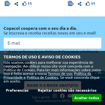
11
11
Copacol coopera com o seu dia a dia.
Se inscreva e receba receitas novas em seu e-mail!
Aceito os
Termos de uso,
Política de Privacidade e
Política de
Cookies
TERMOS DE USO E AVISO DE COOKIES
Nós usamos cookies para melhorar sua experiência de
navegação. Ao utilizar nosso site você concorda com a
ME INSCREVER
Política de Cookies. Para ter mais informações sobre como
isso é feito acesse a nossa
Termos de uso,
Política de
Privacidade e
Política de Cookies
. Se você concorda clique
em aceito.
BAIXE O E-BOOK GRATUITO
Preferencias
Rejeitar cookies não necessários
Siga a gente:
Aceitar todos
Desenvolvimento
BRSIS