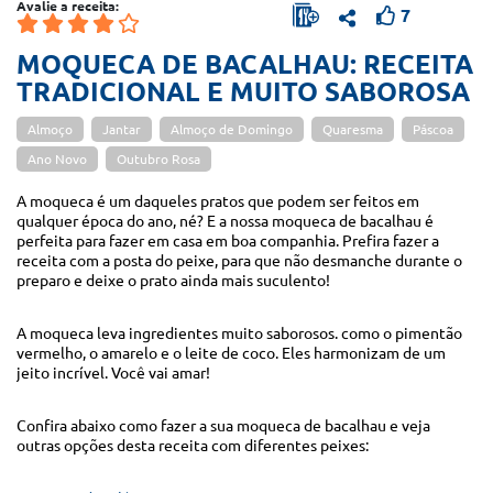
Avalie a receita:
7
MOQUECA DE BACALHAU: RECEITA
TRADICIONAL E MUITO SABOROSA
Almoço
Jantar
Almoço de Domingo
Quaresma
Páscoa
Ano Novo
Outubro Rosa
A moqueca é um daqueles pratos que podem ser feitos em
qualquer época do ano, né? E a nossa moqueca de bacalhau é
perfeita para fazer em casa em boa companhia. Prefira fazer a
receita com a posta do peixe, para que não desmanche durante o
preparo e deixe o prato ainda mais suculento!
A moqueca leva ingredientes muito saborosos. como o pimentão
vermelho, o amarelo e o leite de coco. Eles harmonizam de um
jeito incrível. Você vai amar!
Confira abaixo como fazer a sua moqueca de bacalhau e veja
outras opções desta receita com diferentes peixes: