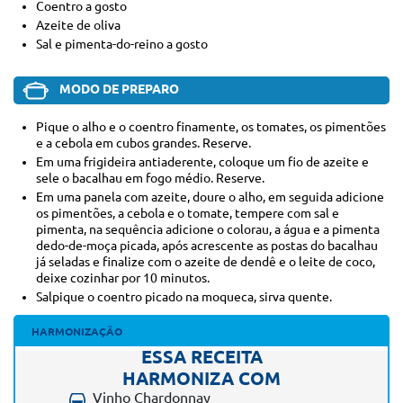
Coentro a gosto
Azeite de oliva
Sal e pimenta-do-reino a gosto
MODO DE PREPARO
Pique o alho e o coentro finamente, os tomates, os pimentões
e a cebola em cubos grandes. Reserve.
Em uma frigideira antiaderente, coloque um fio de azeite e
sele o bacalhau em fogo médio. Reserve.
Em uma panela com azeite, doure o alho, em seguida adicione
os pimentões, a cebola e o tomate, tempere com sal e
pimenta, na sequência adicione o colorau, a água e a pimenta
dedo-de-moça picada, após acrescente as postas do bacalhau
já seladas e finalize com o azeite de dendê e o leite de coco,
deixe cozinhar por 10 minutos.
Salpique o coentro picado na moqueca, sirva quente.
HARMONIZAÇÃO
ESSA RECEITA
HARMONIZA COM
Vinho Chardonnay