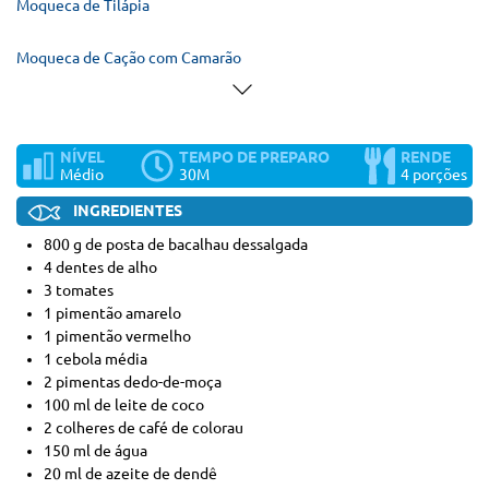
Moqueca de Tilápia
Moqueca de Cação com Camarão
NÍVEL
TEMPO DE PREPARO
RENDE
Médio
30M
4 porções
INGREDIENTES
800 g de posta de bacalhau dessalgada
4 dentes de alho
3 tomates
1 pimentão amarelo
1 pimentão vermelho
1 cebola média
2 pimentas dedo-de-moça
100 ml de leite de coco
2 colheres de café de colorau
150 ml de água
20 ml de azeite de dendê