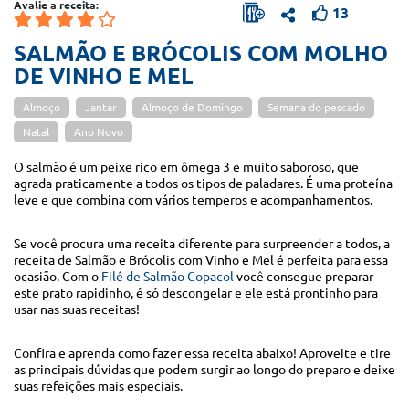
Avalie a receita:
13
SALMÃO E BRÓCOLIS COM MOLHO
DE VINHO E MEL
Almoço
Jantar
Almoço de Domingo
Semana do pescado
Natal
Ano Novo
O salmão é um peixe rico em ômega 3 e muito saboroso, que
agrada praticamente a todos os tipos de paladares. É uma proteína
leve e que combina com vários temperos e acompanhamentos.
Se você procura uma receita diferente para surpreender a todos, a
receita de Salmão e Brócolis com Vinho e Mel é perfeita para essa
ocasião. Com o
Filé de Salmão Copacol
você consegue preparar
este prato rapidinho, é só descongelar e ele está prontinho para
usar nas suas receitas!
Confira e aprenda como fazer essa receita abaixo! Aproveite e tire
as principais dúvidas que podem surgir ao longo do preparo e deixe
suas refeições mais especiais.