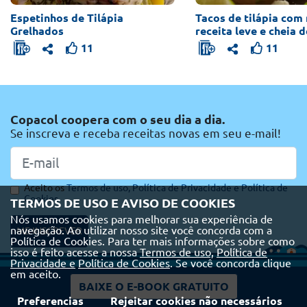
Espetinhos de Tilápia
Tacos de tilápia com
Grelhados
receita leve e cheia 
11
11
Copacol coopera com o seu dia a dia.
Se inscreva e receba receitas novas em seu e-mail!
Aceito os
Termos de uso,
Política de Privacidade e
Política de
Cookies
TERMOS DE USO E AVISO DE COOKIES
Nós usamos cookies para melhorar sua experiência de
navegação. Ao utilizar nosso site você concorda com a
ME INSCREVER
Política de Cookies. Para ter mais informações sobre como
isso é feito acesse a nossa
Termos de uso,
Política de
Privacidade e
Política de Cookies
. Se você concorda clique
em aceito.
BAIXE O E-BOOK GRATUITO
Preferencias
Rejeitar cookies não necessários