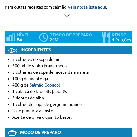
Para outras receitas com salmão,
veja nossa lista aqui
.
NÍVEL
TEMPO DE PREPARO
RENDE
Fácil
20M
4 Porções
INGREDIENTES
3 colheres de sopa de mel
200 ml de vinho branco seco
2 colheres de sopa de mostarda amarela
100 g de manteiga
400 g de
Salmão Copacol
1 cabeça de brócolis japonês
3 dentes de alho
1 colher de sopa de gergelim branco
Sal e pimenta a gosto
Azeite de oliva o quanto baste.
MODO DE PREPARO