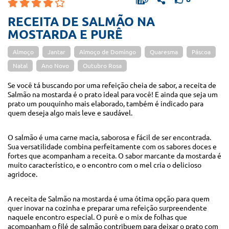
RECEITA DE SALMÃO NA
MOSTARDA E PURÊ
Almoço
Jantar
Almoço de Domingo
Quaresma
Páscoa
Natal
Ano Novo
Outubro Rosa
Se você tá buscando por uma refeição cheia de sabor, a receita de
Salmão na mostarda é o prato ideal para você! E ainda que seja um
prato um pouquinho mais elaborado, também é indicado para
quem deseja algo mais leve e saudável.
O salmão é uma carne macia, saborosa e fácil de ser encontrada.
Sua versatilidade combina perfeitamente com os sabores doces e
fortes que acompanham a receita. O sabor marcante da mostarda é
muito característico, e o encontro com o mel cria o delicioso
agridoce.
A receita de Salmão na mostarda é uma ótima opção para quem
quer inovar na cozinha e preparar uma refeição surpreendente
naquele encontro especial. O purê e o mix de folhas que
acompanham o filé de salmão contribuem para deixar o prato com