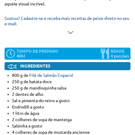
aquele visual incrível.
Gostou? Cadastre-se e receba mais receitas de peixe direto no seu
e-mail.
TEMPO DE PREPARO
RENDE
40M
4 porções
INGREDIENTES
800 g de
Filé de Salmão Copacol
250 g de batata doce
250 g de mandioquinha salsa
2 dentes de alho
Sal e pimenta-do-reino a gosto
Endro
dill
a gosto
1 litro de água
2 colheres de sopa de manteiga
Salsinha a gosto
4 colheres de sopa de mostarda ancienne