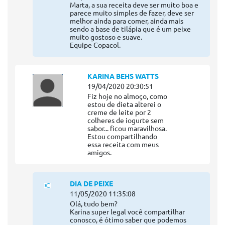
Marta, a sua receita deve ser muito boa e
parece muito simples de fazer, deve ser
melhor ainda para comer, ainda mais
sendo a base de tilápia que é um peixe
muito gostoso e suave.
Equipe Copacol.
KARINA BEHS WATTS
19/04/2020 20:30:51
Fiz hoje no almoço, como
estou de dieta alterei o
creme de leite por 2
colheres de iogurte sem
sabor... ficou maravilhosa.
Estou compartilhando
essa receita com meus
amigos.
DIA DE PEIXE
11/05/2020 11:35:08
Olá, tudo bem?
Karina super legal você compartilhar
conosco, é ótimo saber que podemos