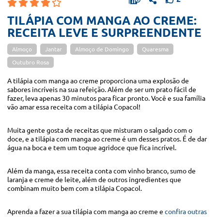
TILÁPIA COM MANGA AO CREME:
RECEITA LEVE E SURPREENDENTE
Almoço
Jantar
Almoço de Domingo
Quaresma
Outubro Rosa
A tilápia com manga ao creme proporciona uma explosão de
sabores incríveis na sua refeição. Além de ser um prato fácil de
fazer, leva apenas 30 minutos para ficar pronto. Você e sua família
vão amar essa receita com a tilápia Copacol!
Muita gente gosta de receitas que misturam o salgado com o
doce, e a tilápia com manga ao creme é um desses pratos. É de dar
água na boca e tem um toque agridoce que fica incrível.
Além da manga, essa receita conta com vinho branco, sumo de
laranja e creme de leite, além de outros ingredientes que
combinam muito bem com a tilápia Copacol.
Aprenda a fazer a sua tilápia com manga ao creme e
confira outras