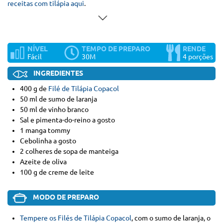
receitas com tilápia aqui
.
NÍVEL
TEMPO DE PREPARO
RENDE
Fácil
30M
4 porções
INGREDIENTES
400 g de
Filé de Tilápia Copacol
50 ml de sumo de laranja
50 ml de vinho branco
Sal e pimenta-do-reino a gosto
1 manga tommy
Cebolinha a gosto
2 colheres de sopa de manteiga
Azeite de oliva
100 g de creme de leite
MODO DE PREPARO
Tempere os Filés de Tilápia Copacol
, com o sumo de laranja, o