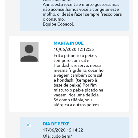
Anna, esta receita é muito gostosa, mas
não aconselhamos você a congelar este
molho, o ideal e fazer sempre fresco para
o consumo.
Equipe Copacol.
MARTA INOUE
10/06/2020 12:12:55
Frito primeiro o peixe,
tempero com sal e
Hondashi. reservo. nessa
mesma frigideira, cozinho
a vagem também com sal
e hondashi (tempero à
base de peixe) Por fim
misturo o peixe picado na
vagem. fica uma delícia.
Só como tilápia, sou
alérgica a outros peixes.
DIA DE PEIXE
17/06/2020 15:14:22
Olá, tudo bem?