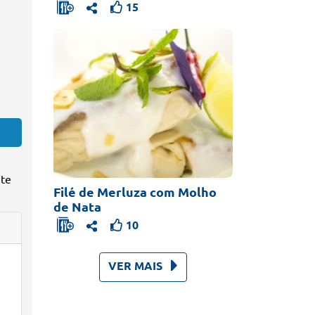
15
 te
Filé de Merluza com Molho
de Nata
10
,
VER MAIS