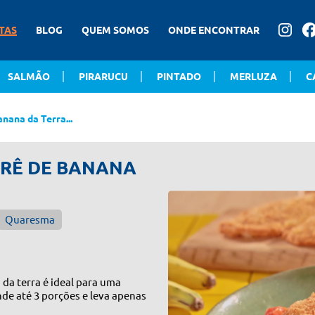
TAS
BLOG
QUEM SOMOS
ONDE ENCONTRAR
SALMÃO
PIRARUCU
PINTADO
MERLUZA
C
anana da Terra...
PURÊ DE BANANA
Quaresma
 da terra é ideal para uma
nde até 3 porções e leva apenas