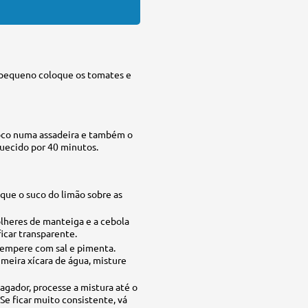
o pequeno coloque os tomates e
oco numa assadeira e também o
quecido por 40 minutos.
que o suco do limão sobre as
lheres de manteiga e a cebola
ficar transparente.
tempere com sal e pimenta.
imeira xícara de água, misture
gador, processe a mistura até o
Se ficar muito consistente, vá