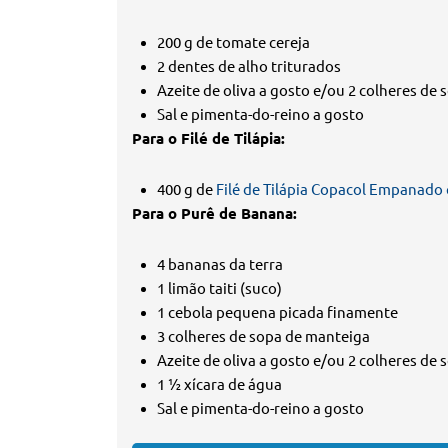
200 g de tomate cereja
2 dentes de alho triturados
Azeite de oliva a gosto e/ou 2 colheres de 
Sal e pimenta-do-reino a gosto
Para o Filé de Tilápia:
400 g de
Filé de Tilápia Copacol Empanado
Para o Purê de Banana:
4 bananas da terra
1 limão taiti (suco)
1 cebola pequena picada finamente
3 colheres de sopa de manteiga
Azeite de oliva a gosto e/ou 2 colheres de 
1 ½ xícara de água
Sal e pimenta-do-reino a gosto