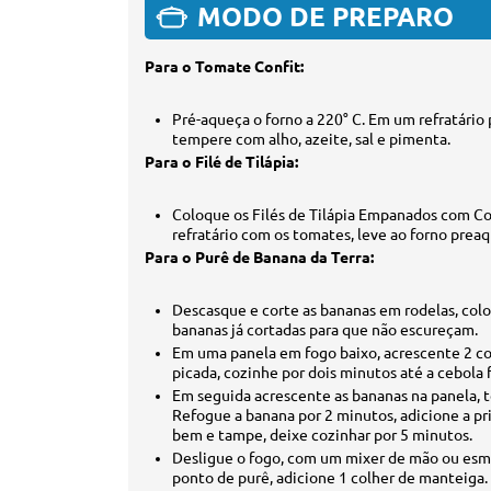
MODO DE PREPARO
Para o Tomate Confit:
Pré-aqueça o forno a 220° C. Em um refratári
tempere com alho, azeite, sal e pimenta.
Para o Filé de Tilápia:
Coloque os Filés de Tilápia Empanados com C
refratário com os tomates, leve ao forno prea
Para o Purê de Banana da Terra:
Descasque e corte as bananas em rodelas, colo
bananas já cortadas para que não escureçam.
Em uma panela em fogo baixo, acrescente 2 co
picada, cozinhe por dois minutos até a cebola 
Em seguida acrescente as bananas na panela, 
Refogue a banana por 2 minutos, adicione a pr
bem e tampe, deixe cozinhar por 5 minutos.
Desligue o fogo, com um mixer de mão ou esma
ponto de purê, adicione 1 colher de manteiga. 