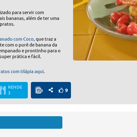
izado para servir com
ais bananas, além de ter uma
pratos.
mpanado com Coco
, que traz a
te com o purê de banana da
em empanado e prontinho para o
uper prática e fácil.
atos com tilápia aqui
.
RENDE
9
3