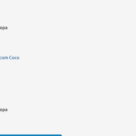
sopa
 com Coco
sopa