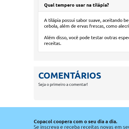
Qual tempero usar na tilápia?
A tilápia possui sabor suave, aceitando b
cebola, além de ervas frescas, como alecri
Além disso, você pode testar outras espe
receitas.
COMENTÁRIOS
Seja o primeiro a comentar!
Copacol coopera com o seu dia a dia.
Se inscreva e receba receitas novas em se