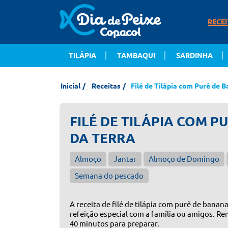
RECEI
TILÁPIA
TAMBAQUI
SARDINHA
Inicial
Receitas
Filé de Tilápia com Purê de B
FILÉ DE TILÁPIA COM 
DA TERRA
Almoço
Jantar
Almoço de Domingo
Semana do pescado
A receita de filé de tilápia com purê de banana
refeição especial com a família ou amigos. Re
40 minutos para preparar.