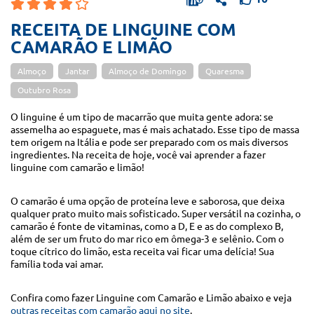
RECEITA DE LINGUINE COM
CAMARÃO E LIMÃO
Almoço
Jantar
Almoço de Domingo
Quaresma
Outubro Rosa
O linguine é um tipo de macarrão que muita gente adora: se
assemelha ao espaguete, mas é mais achatado. Esse tipo de massa
tem origem na Itália e pode ser preparado com os mais diversos
ingredientes. Na receita de hoje, você vai aprender a fazer
linguine com camarão e limão!
O camarão é uma opção de proteína leve e saborosa, que deixa
qualquer prato muito mais sofisticado. Super versátil na cozinha, o
camarão é fonte de vitaminas, como a D, E e as do complexo B,
além de ser um fruto do mar rico em ômega-3 e selênio. Com o
toque cítrico do limão, esta receita vai ficar uma delícia! Sua
família toda vai amar.
Confira como fazer Linguine com Camarão e Limão abaixo e veja
outras receitas com camarão aqui no site
.