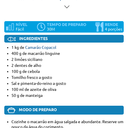
NÍVEL
TEMPO DE PREPARO
RENDE
Fácil
30M
4 porções
INGREDIENTES
1 kg de
Camarão Copacol
400 g de macarrão linguine
2 limões siciliano
2 dentes de alho
100 g de cebola
Tomilho fresco a gosto
Sal e pimenta-do-reino a gosto
100 ml de azeite de oliva
50 g de manteiga
MODO DE PREPARO
Cozinhe o macarrão em água salgada e abundante. Reserve um
pouco da água do cozimento.